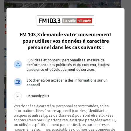
BOUCHERVILLE
Publié le 7 octobre 2024 à 13h38
Fermetures de nuit de l’A25 du 7 au 11
octobre
FM 103,3 demande votre consentement
pour utiliser vos données à caractère
personnel dans les cas suivants :
Publicités et contenu personnalisés, mesure de
performance des publicités et du contenu, études
d’audience et développement de services
Stocker et/ou accéder à des informations sur un
appareil
En savoir plus
Vos données à caractère personnel seront traitées, et les
informations liées à votre appareil (cookies, identifiants
BOUCHERVILLE
uniques et autres types de données) pourront être stockées
Publié le 1 octobre 2024 à 12h06
et consultées par 66 partenaires, ainsi que partagées avec lui,
Fermeture de l’A25 en direction sud dans la
ou utilisées spécifiquement par ce site. Nos partenaires et
nuit du 4 au 5 octobre
nous-mêmes sommes susceptibles d'utiliser des données de