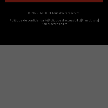
© 2026 FM 103,3 Tous droits réservés.
Politique de confidentialité
Politique d’accessibilité
Plan du site
Plan d'accessibilite
Comment installer notre vignette sur votre
appareil mobile