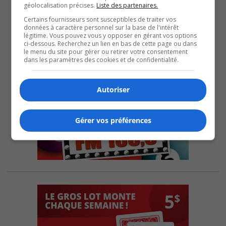
géolocalisation précises.
Liste des partenaires.
Certains fournisseurs sont susceptibles de traiter vos
données à caractère personnel sur la base de l'intérêt
légitime. Vous pouvez vous y opposer en gérant vos options
ci-dessous. Recherchez un lien en bas de cette page ou dans
le menu du site pour gérer ou retirer votre consentement
dans les paramètres des cookies et de confidentialité.
Autoriser
Gérer vos préférences