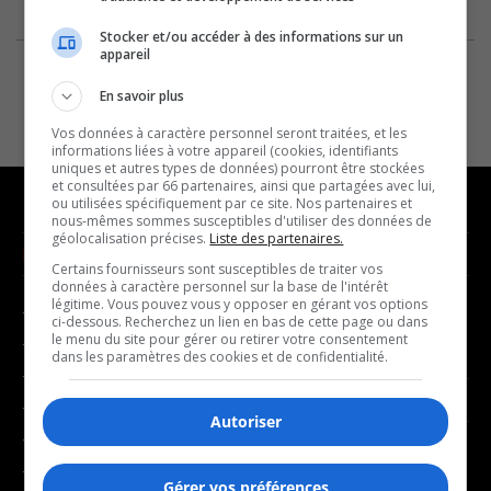
Stocker et/ou accéder à des informations sur un
appareil
En savoir plus
Vos données à caractère personnel seront traitées, et les
informations liées à votre appareil (cookies, identifiants
uniques et autres types de données) pourront être stockées
et consultées par 66 partenaires, ainsi que partagées avec lui,
ou utilisées spécifiquement par ce site. Nos partenaires et
nous-mêmes sommes susceptibles d'utiliser des données de
géolocalisation précises.
Liste des partenaires.
NOUVELLES
MUSIQUE
Certains fournisseurs sont susceptibles de traiter vos
données à caractère personnel sur la base de l'intérêt
légitime. Vous pouvez vous y opposer en gérant vos options
- Affaires municipales
- Décompte franco
ci-dessous. Recherchez un lien en bas de cette page ou dans
le menu du site pour gérer ou retirer votre consentement
- Communauté / Social
- Joué récemment
dans les paramètres des cookies et de confidentialité.
- Culture
BALADOS
- Économie
Autoriser
- Éducation
- Affaires
- Environnement
Gérer vos préférences
- Art de vivre