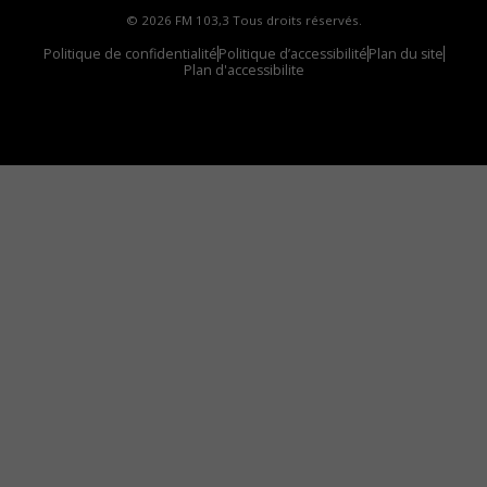
© 2026 FM 103,3 Tous droits réservés.
Politique de confidentialité
Politique d’accessibilité
Plan du site
Plan d'accessibilite
Comment installer notre vignette sur votre
appareil mobile