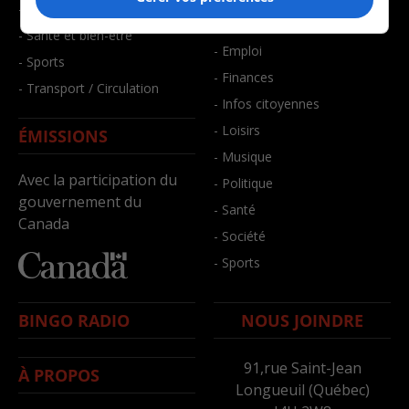
- Faits divers
- Bien-être
- Santé et bien-être
- Emploi
- Sports
- Finances
- Transport / Circulation
- Infos citoyennes
- Loisirs
ÉMISSIONS
- Musique
Avec la participation du
- Politique
gouvernement du
- Santé
Canada
- Société
- Sports
BINGO RADIO
NOUS JOINDRE
91,rue Saint-Jean
À PROPOS
Longueuil (Québec)