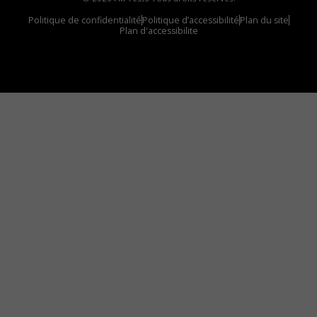
Politique de confidentialité
Politique d’accessibilité
Plan du site
Plan d'accessibilite
Comment installer notre vignette sur votre
appareil mobile