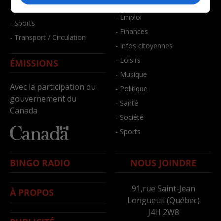
- Bien-être
- Santé et bien-être
- Emploi
- Sports
- Finances
- Transport / Circulation
- Infos citoyennes
- Loisirs
ÉMISSIONS
- Musique
Avec la participation du
- Politique
gouvernement du
- Santé
Canada
- Société
- Sports
BINGO RADIO
NOUS JOINDRE
91,rue Saint-Jean
À PROPOS
Longueuil (Québec)
J4H 2W8