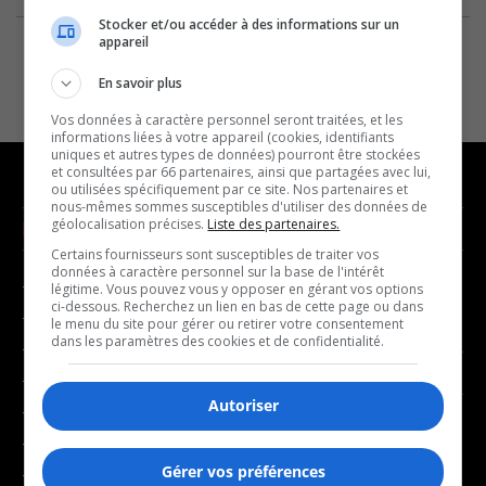
Stocker et/ou accéder à des informations sur un
appareil
En savoir plus
Vos données à caractère personnel seront traitées, et les
informations liées à votre appareil (cookies, identifiants
uniques et autres types de données) pourront être stockées
et consultées par 66 partenaires, ainsi que partagées avec lui,
ou utilisées spécifiquement par ce site. Nos partenaires et
nous-mêmes sommes susceptibles d'utiliser des données de
géolocalisation précises.
Liste des partenaires.
NOUVELLES
MUSIQUE
Certains fournisseurs sont susceptibles de traiter vos
données à caractère personnel sur la base de l'intérêt
- Affaires municipales
- Décompte franco
légitime. Vous pouvez vous y opposer en gérant vos options
ci-dessous. Recherchez un lien en bas de cette page ou dans
- Communauté / Social
- Joué récemment
le menu du site pour gérer ou retirer votre consentement
dans les paramètres des cookies et de confidentialité.
- Culture
BALADOS
- Économie
Autoriser
- Éducation
- Affaires
- Environnement
- Art de vivre
Gérer vos préférences
- Faits divers