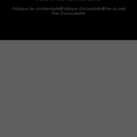
Politique de confidentialité
Politique d’accessibilité
Plan du site
Plan d'accessibilite
Comment installer notre vignette sur votre
appareil mobile