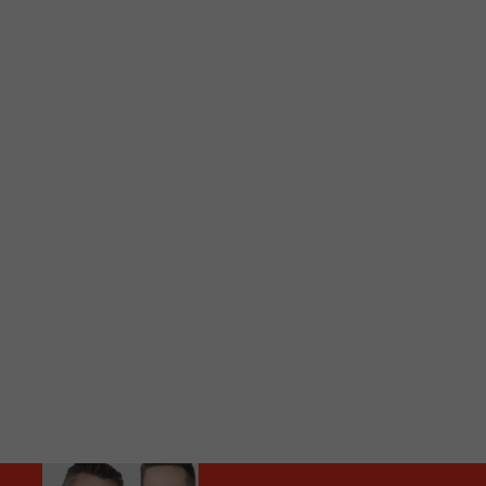
C
Vous avez envie d’écouter le FM 103,3 ou notre nouv
Ajoutez un signet FM 103,3 sur votre écran d’accueil
Voici la procédure ;)
À partir de votre téléphone, allez sur le site inte
Ensuite cliquez sur l’icône situé au bas de votre éc
(celui qui représente un carré incluant une flèche d
Cliquez maintenant sur l’option Ajouter sur l’écran
Faites Enregistrer en haut à droite.
Et voilà! Toutes les infos et l’écoute de votre radio loca
Audio