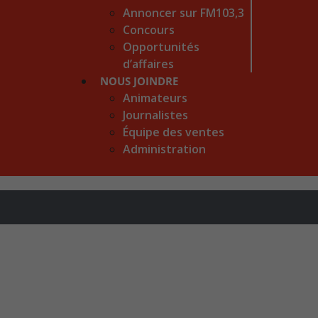
Annoncer sur FM103,3
Concours
Opportunités
d’affaires
NOUS JOINDRE
Animateurs
Journalistes
Équipe des ventes
Administration