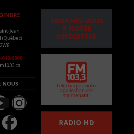
OINDRE
ABONNEZ-VOUS
À NOTRE
aint-Jean
INFOLETTRE
 (Québec)
 2W8
-646-6800
m1033.ca
Z-NOUS
Téléchargez notre
application dès
maintenant !
RADIO HD
••••••••••••••••••
Comment synthoniser la