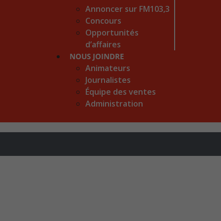
Annoncer sur FM103,3
Concours
Opportunités
d’affaires
NOUS JOINDRE
Animateurs
Journalistes
Équipe des ventes
Administration