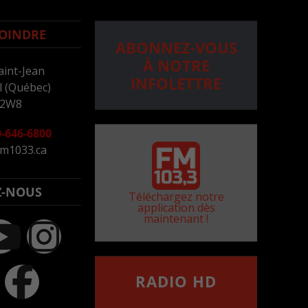
OINDRE
ABONNEZ-VOUS
À NOTRE
aint-Jean
INFOLETTRE
 (Québec)
 2W8
-646-6800
m1033.ca
Z-NOUS
Téléchargez notre
application dès
maintenant !
RADIO HD
••••••••••••••••••
Comment synthoniser la