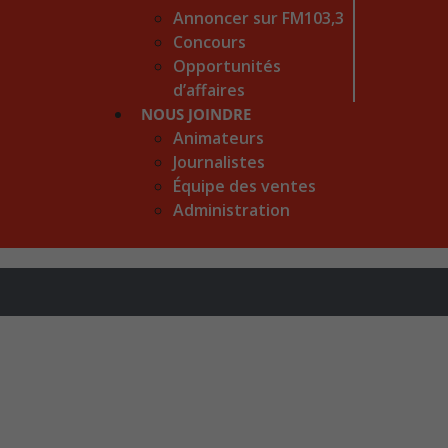
Annoncer sur FM103,3
Concours
Opportunités
d’affaires
NOUS JOINDRE
Animateurs
Journalistes
Équipe des ventes
Administration