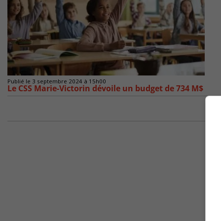
Publié le 3 septembre 2024 à 15h00
Le CSS Marie-Victorin dévoile un budget de 734 M$