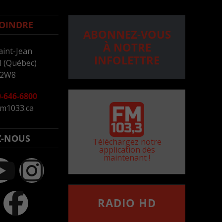
OINDRE
ABONNEZ-VOUS
À NOTRE
aint-Jean
INFOLETTRE
 (Québec)
 2W8
-646-6800
m1033.ca
Z-NOUS
Téléchargez notre
application dès
maintenant !
RADIO HD
••••••••••••••••••
Comment synthoniser la