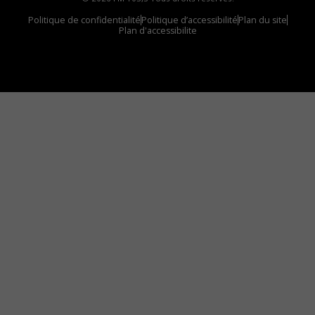
Politique de confidentialité
Politique d’accessibilité
Plan du site
Plan d'accessibilite
Comment installer notre vignette sur votre
appareil mobile