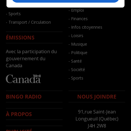
- Bien-être
- Santé et bien-être
- Emploi
- Sports
- Finances
- Transport / Circulation
- Infos citoyennes
- Loisirs
ÉMISSIONS
- Musique
Avec la participation du
- Politique
gouvernement du
- Santé
Canada
- Société
- Sports
BINGO RADIO
NOUS JOINDRE
91,rue Saint-Jean
À PROPOS
Longueuil (Québec)
J4H 2W8