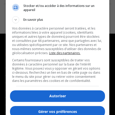
Stocker et/ou accéder à des informations sur un
appareil
En savoir plus
Vos données à caractère personnel seront traitées, et les
informations liées à votre appareil (cookies, identifiants
uniques et autres types de données) pourront être stockées
et consultées par 66 partenaires, ainsi que partagées avec lui,
ou utilisées spécifiquement par ce site. Nos partenaires et
nous-mêmes sommes susceptibles d'utiliser des données de
géolocalisation précises.
Liste des partenaires.
NOUVELLES
MUSIQUE
Certains fournisseurs sont susceptibles de traiter vos
données à caractère personnel sur la base de l'intérêt
- Affaires municipales
- Décompte franco
légitime. Vous pouvez vous y opposer en gérant vos options
ci-dessous. Recherchez un lien en bas de cette page ou dans
- Communauté / Social
- Joué récemment
le menu du site pour gérer ou retirer votre consentement
dans les paramètres des cookies et de confidentialité.
- Culture
BALADOS
- Économie
Autoriser
- Éducation
- Affaires
- Environnement
- Art de vivre
Gérer vos préférences
- Faits divers