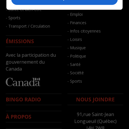
- Faits divers
- Bien-être
- Santé et bien-être
- Emploi
- Sports
- Finances
- Transport / Circulation
- Infos citoyennes
- Loisirs
ÉMISSIONS
- Musique
Avec la participation du
- Politique
gouvernement du
- Santé
Canada
- Société
- Sports
BINGO RADIO
NOUS JOINDRE
91,rue Saint-Jean
À PROPOS
Longueuil (Québec)
J4H 2W8