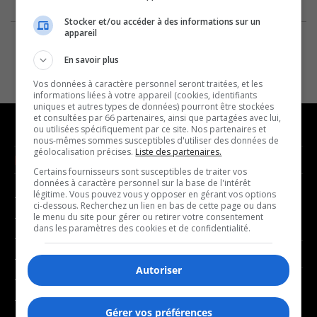
Stocker et/ou accéder à des informations sur un
appareil
En savoir plus
Vos données à caractère personnel seront traitées, et les
informations liées à votre appareil (cookies, identifiants
uniques et autres types de données) pourront être stockées
et consultées par 66 partenaires, ainsi que partagées avec lui,
ou utilisées spécifiquement par ce site. Nos partenaires et
nous-mêmes sommes susceptibles d'utiliser des données de
géolocalisation précises.
Liste des partenaires.
NOUVELLES
MUSIQUE
Certains fournisseurs sont susceptibles de traiter vos
données à caractère personnel sur la base de l'intérêt
légitime. Vous pouvez vous y opposer en gérant vos options
- Affaires municipales
- Décompte franco
ci-dessous. Recherchez un lien en bas de cette page ou dans
- Communauté / Social
- Joué récemment
le menu du site pour gérer ou retirer votre consentement
dans les paramètres des cookies et de confidentialité.
- Culture
BALADOS
- Économie
Autoriser
- Éducation
- Affaires
- Environnement
- Art de vivre
Gérer vos préférences