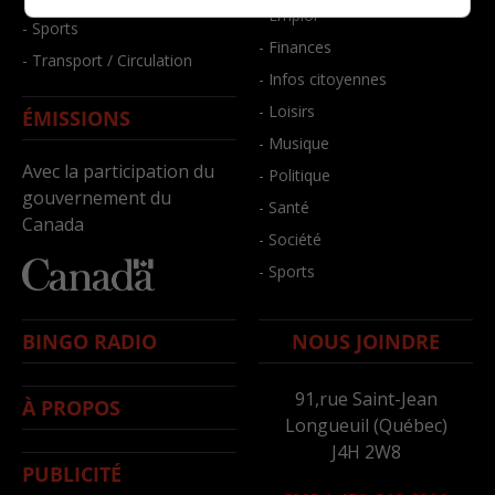
- Emploi
- Sports
- Finances
- Transport / Circulation
- Infos citoyennes
- Loisirs
ÉMISSIONS
- Musique
Avec la participation du
- Politique
gouvernement du
- Santé
Canada
- Société
- Sports
BINGO RADIO
NOUS JOINDRE
91,rue Saint-Jean
À PROPOS
Longueuil (Québec)
J4H 2W8
PUBLICITÉ