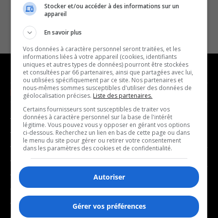
Stocker et/ou accéder à des informations sur un
appareil
En savoir plus
Vos données à caractère personnel seront traitées, et les
informations liées à votre appareil (cookies, identifiants
uniques et autres types de données) pourront être stockées
et consultées par 66 partenaires, ainsi que partagées avec lui,
ou utilisées spécifiquement par ce site. Nos partenaires et
nous-mêmes sommes susceptibles d'utiliser des données de
NOUVELLES
MUSIQUE
géolocalisation précises.
Liste des partenaires.
Certains fournisseurs sont susceptibles de traiter vos
données à caractère personnel sur la base de l'intérêt
- Affaires municipales
- Décompte franco
légitime. Vous pouvez vous y opposer en gérant vos options
- Communauté / Social
- Joué récemment
ci-dessous. Recherchez un lien en bas de cette page ou dans
le menu du site pour gérer ou retirer votre consentement
- Culture
dans les paramètres des cookies et de confidentialité.
BALADOS
- Économie
- Éducation
Autoriser
- Affaires
- Environnement
- Art de vivre
- Faits divers
Gérer vos préférences
- Bien-être
- Santé et bien-être