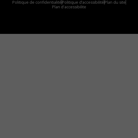
Politique de confidentialité
Politique d’accessibilité
Plan du site
Plan d'accessibilite
Comment installer notre vignette sur votre
appareil mobile
Vous avez envie d’écouter le FM 103,3 ou notre