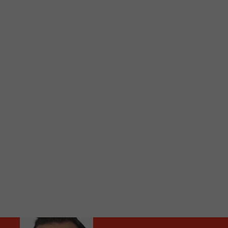
C
Vous avez envie d’écouter le FM 103,3 ou notre nouv
Ajoutez un signet FM 103,3 sur votre écran d’accueil
Voici la procédure ;)
À partir de votre téléphone, allez sur le site inte
Ensuite cliquez sur l’icône situé au bas de votre éc
(celui qui représente un carré incluant une flèche d
Cliquez maintenant sur l’option Ajouter sur l’écran
Faites Enregistrer en haut à droite.
Et voilà! Toutes les infos et l’écoute de votre radio loca
Audio