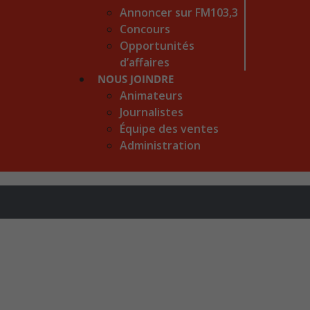
Annoncer sur FM103,3
Concours
Opportunités
d’affaires
NOUS JOINDRE
Animateurs
Journalistes
Équipe des ventes
Administration