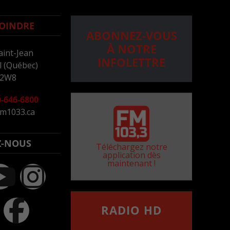
OINDRE
ABONNEZ-VOUS
À NOTRE
aint-Jean
INFOLETTRE
 (Québec)
 2W8
-646-6800
m1033.ca
Z-NOUS
Téléchargez notre
application dès
maintenant !
RADIO HD
••••••••••••••••••
Comment synthoniser la