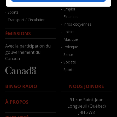
- Bien-être
- Santé et bien-être
- Emploi
- Sports
- Finances
- Transport / Circulation
- Infos citoyennes
- Loisirs
ÉMISSIONS
- Musique
Avec la participation du
- Politique
gouvernement du
- Santé
Canada
- Société
- Sports
BINGO RADIO
NOUS JOINDRE
91,rue Saint-Jean
À PROPOS
Longueuil (Québec)
J4H 2W8