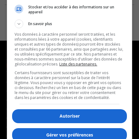
Stocker et/ou accéder à des informations sur un
appareil
En savoir plus
Vos données à caractère personnel seront traitées, et les
informations liées à votre appareil (cookies, identifiants
uniques et autres types de données) pourront être stockées
et consultées par 66 partenaires, ainsi que partagées avec lui,
ou utilisées spécifiquement par ce site. Nos partenaires et
nous-mêmes sommes susceptibles d'utiliser des données de
géolocalisation précises.
Liste des partenaires.
NOUVELLES
MUSIQUE
Certains fournisseurs sont susceptibles de traiter vos
données à caractère personnel sur la base de l'intérêt
- Affaires municipales
- Décompte franco
légitime. Vous pouvez vous y opposer en gérant vos options
ci-dessous. Recherchez un lien en bas de cette page ou dans
- Communauté / Social
- Joué récemment
le menu du site pour gérer ou retirer votre consentement
dans les paramètres des cookies et de confidentialité.
- Culture
BALADOS
- Économie
Autoriser
- Éducation
- Affaires
- Environnement
- Art de vivre
Gérer vos préférences
- Faits divers