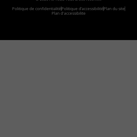
Politique de confidentialité
Politique d’accessibilité
Plan du site
Plan d'accessibilite
Comment installer notre vignette sur votre
appareil mobile