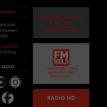
OINDRE
ABONNEZ-VOUS
À NOTRE
aint-Jean
INFOLETTRE
 (Québec)
 2W8
-646-6800
m1033.ca
Z-NOUS
Téléchargez notre
application dès
maintenant !
RADIO HD
••••••••••••••••••
Comment synthoniser la