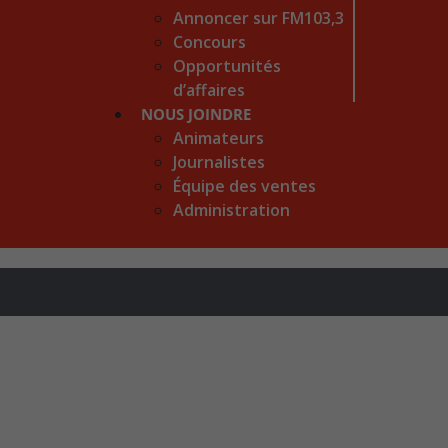
Annoncer sur FM103,3
Concours
Opportunités
d’affaires
NOUS JOINDRE
Animateurs
Journalistes
Équipe des ventes
Administration