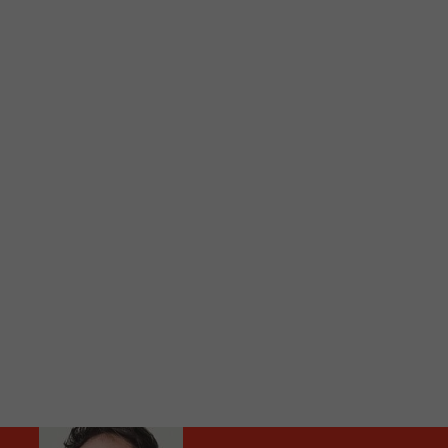
C
Vous avez envie d’écouter le FM 103,3 ou notre nouv
Ajoutez un signet FM 103,3 sur votre écran d’accueil
Voici la procédure ;)
À partir de votre téléphone, allez sur le site inte
Ensuite cliquez sur l’icône situé au bas de votre éc
(celui qui représente un carré incluant une flèche d
Cliquez maintenant sur l’option Ajouter sur l’écran
Faites Enregistrer en haut à droite.
Et voilà! Toutes les infos et l’écoute de votre radio loca
Audio