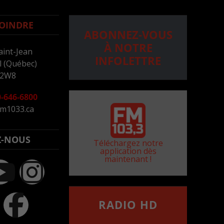
OINDRE
ABONNEZ-VOUS
À NOTRE
aint-Jean
INFOLETTRE
 (Québec)
 2W8
-646-6800
m1033.ca
Z-NOUS
Téléchargez notre
application dès
maintenant !
RADIO HD
••••••••••••••••••
Comment synthoniser la