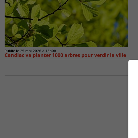
Publié le 25 mai 2026 à 15h00
Candiac va planter 1000 arbres pour verdir la ville