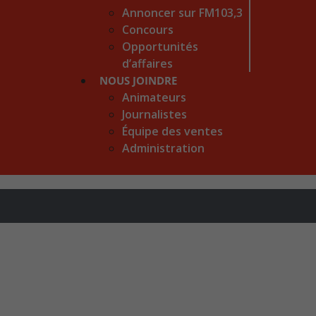
Annoncer sur FM103,3
Concours
Opportunités
d’affaires
NOUS JOINDRE
Animateurs
Journalistes
Équipe des ventes
Administration