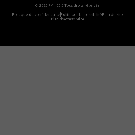
© 2026 FM 103,3 Tous droits réservés.
Politique de confidentialité
Politique d’accessibilité
Plan du site
Plan d'accessibilite
Comment installer notre vignette sur votre
appareil mobile