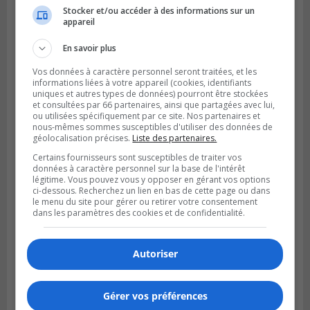
Stocker et/ou accéder à des informations sur un
appareil
Publié le 5 août 2026 à 09h42
La SQ lance un appel à la population pour
En savoir plus
retrouver un homme disparu
Vos données à caractère personnel seront traitées, et les
informations liées à votre appareil (cookies, identifiants
uniques et autres types de données) pourront être stockées
et consultées par 66 partenaires, ainsi que partagées avec lui,
ou utilisées spécifiquement par ce site. Nos partenaires et
nous-mêmes sommes susceptibles d'utiliser des données de
géolocalisation précises.
Liste des partenaires.
Certains fournisseurs sont susceptibles de traiter vos
données à caractère personnel sur la base de l'intérêt
légitime. Vous pouvez vous y opposer en gérant vos options
ci-dessous. Recherchez un lien en bas de cette page ou dans
le menu du site pour gérer ou retirer votre consentement
dans les paramètres des cookies et de confidentialité.
VIEUX-LONGUEUIL
Publié le 5 août 2026 à 09h30
Autoriser
Lysa Bélaicha assure les services aux
citoyens du district Michel‑Chartrand
Gérer vos préférences