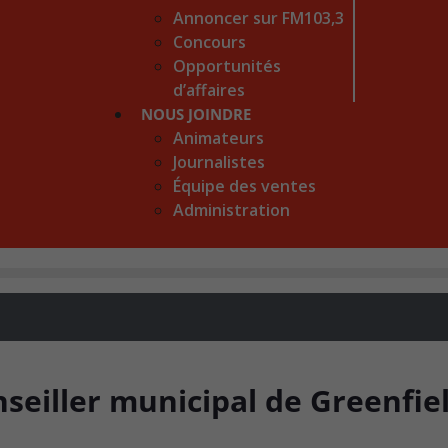
Annoncer sur FM103,3
Concours
Opportunités
d’affaires
NOUS JOINDRE
Animateurs
Journalistes
Équipe des ventes
Administration
seiller municipal de Greenfie