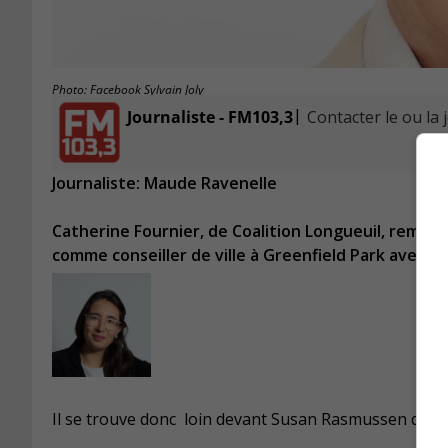
Photo: Facebook Sylvain Joly
|
Journaliste - FM103,3
Contacter le ou la 
Journaliste: Maude Ravenelle
Catherine Fournier, de Coalition Longueuil, rempor
comme conseiller de ville à Greenfield Park avec 6
Il se trouve donc loin devant Susan Rasmussen d’Opti