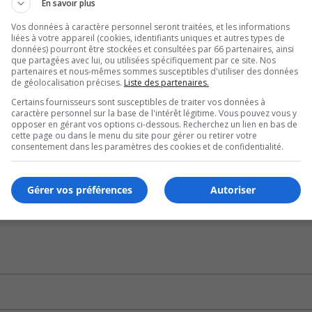
En savoir plus
tion Longueuil de Catherine Fournier.
Vos données à caractère personnel seront traitées, et les informations
liées à votre appareil (cookies, identifiants uniques et autres types de
nfield Park avec Option Greenfield Park au cours du dernier
données) pourront être stockées et consultées par 66 partenaires, ainsi
que partagées avec lui, ou utilisées spécifiquement par ce site. Nos
partenaires et nous-mêmes sommes susceptibles d'utiliser des données
de géolocalisation précises.
Liste des partenaires.
 lui.
Certains fournisseurs sont susceptibles de traiter vos données à
caractère personnel sur la base de l'intérêt légitime. Vous pouvez vous y
opposer en gérant vos options ci-dessous. Recherchez un lien en bas de
r de s’assurer que les droits des anglophones sont respecté
cette page ou dans le menu du site pour gérer ou retirer votre
consentement dans les paramètres des cookies et de confidentialité.
U
00:00
Gérer vos préférences
Autoriser
U
Ar
ke
to
in
or
de
vo