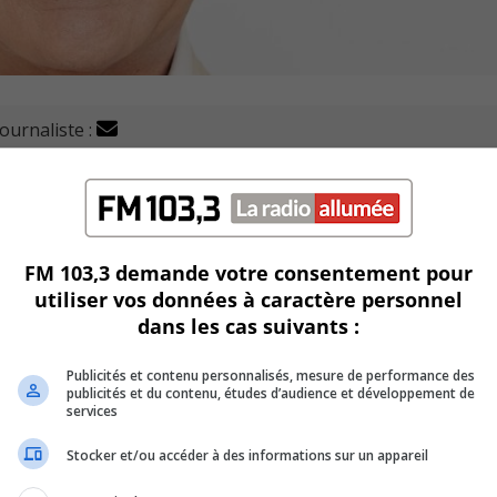
journaliste :
te un deuxième mandat et c'est Sylvain Joly qui a été réé
FM 103,3 demande votre consentement pour
4% des voix.
utiliser vos données à caractère personnel
dans les cas suivants :
Publicités et contenu personnalisés, mesure de performance des
publicités et du contenu, études d’audience et développement de
services
Stocker et/ou accéder à des informations sur un appareil
on Alliance qui a obtenu 36% des voix.