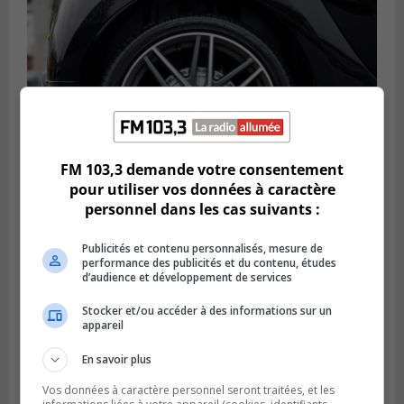
FM 103,3 demande votre consentement
pour utiliser vos données à caractère
personnel dans les cas suivants :
LONGUEUIL
Publié le 6 août 2026 à 11h58
Publicités et contenu personnalisés, mesure de
Des jeunes ciblent la Montérégie pour
performance des publicités et du contenu, études
le Défi écrou de roue
d’audience et développement de services
Stocker et/ou accéder à des informations sur un
appareil
En savoir plus
Vos données à caractère personnel seront traitées, et les