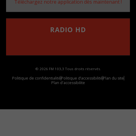
Téléchargez notre application dès maintenant !
RADIO HD
••••••••••••••••••
Comment synthoniser la fréquence HD dans
votre voiture
© 2026 FM 103,3 Tous droits réservés.
Politique de confidentialité
Politique d’accessibilité
Plan du site
Plan d'accessibilite