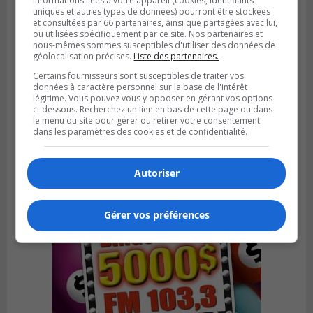
informations liées à votre appareil (cookies, identifiants
uniques et autres types de données) pourront être stockées
et consultées par 66 partenaires, ainsi que partagées avec lui,
ou utilisées spécifiquement par ce site. Nos partenaires et
nous-mêmes sommes susceptibles d'utiliser des données de
géolocalisation précises.
Liste des partenaires.
Certains fournisseurs sont susceptibles de traiter vos
données à caractère personnel sur la base de l'intérêt
Publié le 6 août 2026 à 05h39
La grenade du camping du lac Cristal était
légitime. Vous pouvez vous y opposer en gérant vos options
ci-dessous. Recherchez un lien en bas de cette page ou dans
inoffensive
le menu du site pour gérer ou retirer votre consentement
dans les paramètres des cookies et de confidentialité.
Autoriser
Gérer vos préférences