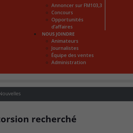
Annoncer sur FM103,3
Concours
Opportunités
d’affaires
NOUS JOINDRE
Animateurs
Journalistes
Équipe des ventes
Administration
Nouvelles
torsion recherché