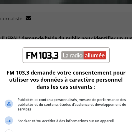
journaliste :
il (SPAL) demande l’aide du public pour identifier un su
ins 23 ans.
FM 103,3 demande votre consentement pour
utiliser vos données à caractère personnel
dans les cas suivants :
lui confier ses renseignements personnels vers la mi-févrie
Publicités et contenu personnalisés, mesure de performance des
publicités et du contenu, études d’audience et développement de
yme au 911 ou à la ligne Info-Azimut.
services
Stocker et/ou accéder à des informations sur un appareil
sition pour faire de l’argent rapidement cache souvent une