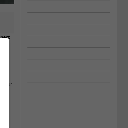
spect
r pour