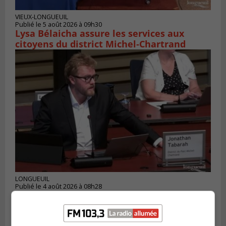
VIEUX-LONGUEUIL
Publié le 5 août 2026 à 09h30
Lysa Bélaicha assure les services aux
citoyens du district Michel‑Chartrand
LONGUEUIL
Publié le 4 août 2026 à 08h28
Longueuil demande de reporter une
élection partielle