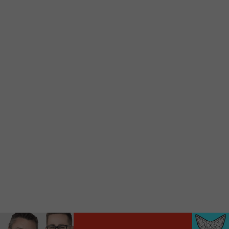
d’accueil rapidement.
Voici la procédure ;)
À partir de votre téléphone, allez sur le site
internet de la Radio allumée au
www.fm1033.ca
Ensuite cliquez sur l’icône situé au bas de
votre écran
(celui qui représente un carré incluant une
flèche dirigé vers le haut)
Cliquez maintenant sur l’option Ajouter sur
l’écran d’accueil et vous verrez apparaître le
logo du FM 103,3
Faites Enregistrer en haut à droite.
Et voilà! Toutes les infos et l’écoute de votre radio
locale vous sont maintenant accessibles en un clic!