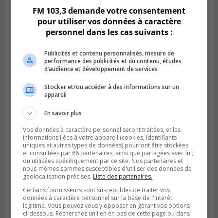
FM 103,3 demande votre consentement
pour utiliser vos données à caractère
personnel dans les cas suivants :
Publicités et contenu personnalisés, mesure de
performance des publicités et du contenu, études
d’audience et développement de services
Stocker et/ou accéder à des informations sur un
appareil
VIEUX-LONGUEUIL
En savoir plus
Publié le 3 août 2026 à 14h47
Le Livre bleu rassemble 200 curieux à
Vos données à caractère personnel seront traitées, et les
Longueuil
informations liées à votre appareil (cookies, identifiants
uniques et autres types de données) pourront être stockées
et consultées par 66 partenaires, ainsi que partagées avec lui,
ou utilisées spécifiquement par ce site. Nos partenaires et
nous-mêmes sommes susceptibles d'utiliser des données de
géolocalisation précises.
Liste des partenaires.
Certains fournisseurs sont susceptibles de traiter vos
données à caractère personnel sur la base de l'intérêt
légitime. Vous pouvez vous y opposer en gérant vos options
ci-dessous. Recherchez un lien en bas de cette page ou dans