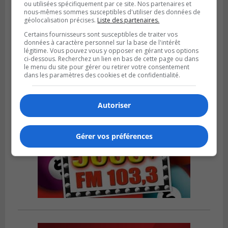
ou utilisées spécifiquement par ce site. Nos partenaires et
nous-mêmes sommes susceptibles d'utiliser des données de
BROSSARD
géolocalisation précises.
Liste des partenaires.
Publié le 2 août 2026 à 12h12
Le Festin culturel rassemblera les familles
Certains fournisseurs sont susceptibles de traiter vos
à Brossard
données à caractère personnel sur la base de l'intérêt
légitime. Vous pouvez vous y opposer en gérant vos options
ci-dessous. Recherchez un lien en bas de cette page ou dans
le menu du site pour gérer ou retirer votre consentement
dans les paramètres des cookies et de confidentialité.
Autoriser
Gérer vos préférences