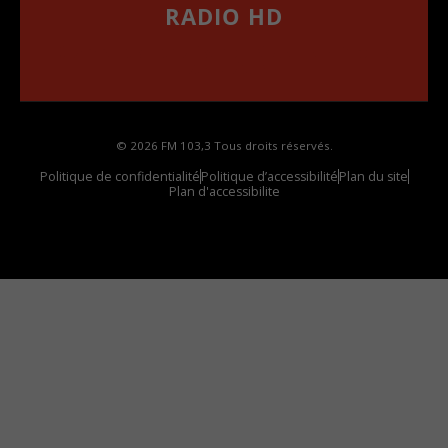
RADIO HD
••••••••••••••••••
Comment synthoniser la fréquence HD dans
votre voiture
© 2026 FM 103,3 Tous droits réservés.
Politique de confidentialité
Politique d’accessibilité
Plan du site
Plan d'accessibilite