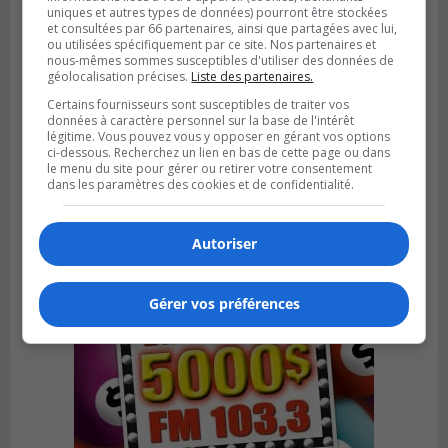
uniques et autres types de données) pourront être stockées
et consultées par 66 partenaires, ainsi que partagées avec lui,
ou utilisées spécifiquement par ce site. Nos partenaires et
nous-mêmes sommes susceptibles d'utiliser des données de
géolocalisation précises.
Liste des partenaires.
Certains fournisseurs sont susceptibles de traiter vos
Publié le 6 août 2026 à 05h39
données à caractère personnel sur la base de l'intérêt
La grenade du camping du lac Cristal était
légitime. Vous pouvez vous y opposer en gérant vos options
ci-dessous. Recherchez un lien en bas de cette page ou dans
inoffensive
le menu du site pour gérer ou retirer votre consentement
dans les paramètres des cookies et de confidentialité.
Autoriser
Gérer vos préférences