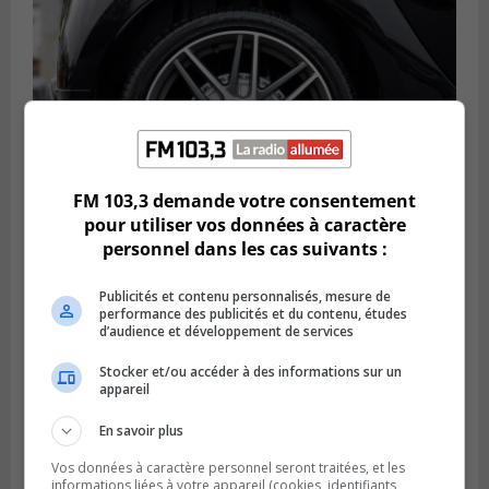
FM 103,3 demande votre consentement
pour utiliser vos données à caractère
personnel dans les cas suivants :
LONGUEUIL
Publié le 6 août 2026 à 11h58
Publicités et contenu personnalisés, mesure de
Des jeunes ciblent la Montérégie pour
performance des publicités et du contenu, études
le Défi écrou de roue
d’audience et développement de services
Stocker et/ou accéder à des informations sur un
appareil
En savoir plus
Vos données à caractère personnel seront traitées, et les
informations liées à votre appareil (cookies, identifiants