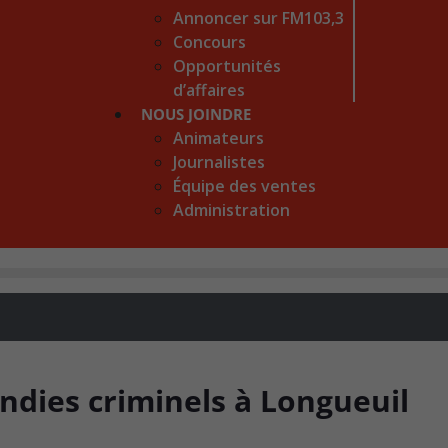
Annoncer sur FM103,3
Concours
Opportunités
d’affaires
NOUS JOINDRE
Animateurs
Journalistes
Équipe des ventes
Administration
ndies criminels à Longueuil