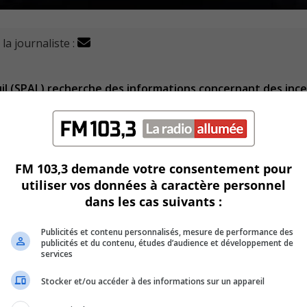
la journaliste :
uil (SPAL) recherche des informations concernant des inc
Labonté pour avertir de la situation et pour recueillir des
FM 103,3 demande votre consentement pour
té d’avoir mis le feu à une maison le 19 avril dernier, selon
utiliser vos données à caractère personnel
dans les cas suivants :
it été alerté par un de ses voisins, alors que sa résidence pr
Publicités et contenu personnalisés, mesure de performance des
publicités et du contenu, études d’audience et développement de
services
 tard.
Stocker et/ou accéder à des informations sur un appareil
la générosité de ses voisins pour qu’il puisse trouver un autr