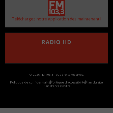
Téléchargez notre application dès maintenant !
RADIO HD
••••••••••••••••••
Comment synthoniser la fréquence HD dans
votre voiture
© 2026 FM 103,3 Tous droits réservés.
Politique de confidentialité
Politique d’accessibilité
Plan du site
Plan d'accessibilite