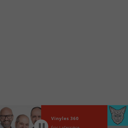
Voici la procédure ;)
À partir de votre téléphone, allez sur le site
internet de la Radio allumée au
www.fm1033.ca
Ensuite cliquez sur l’icône situé au bas de
votre écran
(celui qui représente un carré incluant une
flèche dirigé vers le haut)
Cliquez maintenant sur l’option Ajouter sur
l’écran d’accueil et vous verrez apparaître le
logo du FM 103,3
Faites Enregistrer en haut à droite.
Et voilà! Toutes les infos et l’écoute de votre radio
locale vous sont maintenant accessibles en un clic!
Audio
Vinyles 360
00:00
00:00
Player
Éric Laferrière