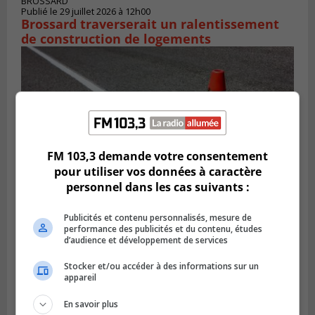
BROSSARD
Publié le 29 juillet 2026 à 12h00
Brossard traverserait un ralentissement
de construction de logements
FM 103,3 demande votre consentement
pour utiliser vos données à caractère
personnel dans les cas suivants :
Publicités et contenu personnalisés, mesure de
Publié le 29 juillet 2026 à 10h47
performance des publicités et du contenu, études
Des travaux de marquage de nuit
d’audience et développement de services
entraînent des entraves sur la Rive-Sud
Stocker et/ou accéder à des informations sur un
appareil
En savoir plus