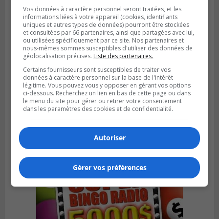
Vos données à caractère personnel seront traitées, et les
informations liées à votre appareil (cookies, identifiants
uniques et autres types de données) pourront être stockées
et consultées par 66 partenaires, ainsi que partagées avec lui,
ou utilisées spécifiquement par ce site. Nos partenaires et
nous-mêmes sommes susceptibles d'utiliser des données de
géolocalisation précises.
Liste des partenaires.
Certains fournisseurs sont susceptibles de traiter vos
données à caractère personnel sur la base de l'intérêt
légitime. Vous pouvez vous y opposer en gérant vos options
VIEUX-LONGUEUIL
ci-dessous. Recherchez un lien en bas de cette page ou dans
Publié le 28 juillet 2026 à 07h44
le menu du site pour gérer ou retirer votre consentement
La Tablée des chefs obtient un appui
dans les paramètres des cookies et de confidentialité.
financier pour poursuivre sa mission
Autoriser
Gérer vos préférences