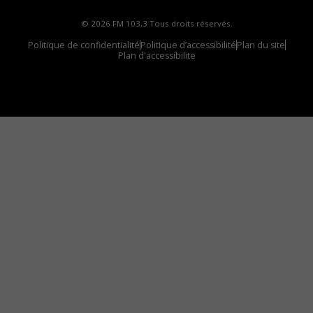
© 2026 FM 103,3 Tous droits réservés.
Politique de confidentialité
Politique d’accessibilité
Plan du site
Plan d'accessibilite
Comment installer notre vignette sur votre
appareil mobile