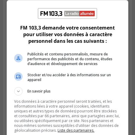
VIEUX-LONGUEUIL
Publié le 28 juillet 2026 à 07h44
La Tablée des chefs obtient un appui
FM 103,3 demande votre consentement
financier pour poursuivre sa mission
pour utiliser vos données à caractère
personnel dans les cas suivants :
Publicités et contenu personnalisés, mesure de
performance des publicités et du contenu, études
d’audience et développement de services
Stocker et/ou accéder à des informations sur un
appareil
En savoir plus
Vos données à caractère personnel seront traitées, et les
informations liées à votre appareil (cookies, identifiants
BOUCHERVILLE
uniques et autres types de données) pourront être stockées
Publié le 27 juillet 2026 à 19h58
et consultées par 66 partenaires, ainsi que partagées avec lui,
Metro prend les moyens pour protéger son
ou utilisées spécifiquement par ce site. Nos partenaires et
nous-mêmes sommes susceptibles d'utiliser des données de
personnel cadre
géolocalisation précises.
Liste des partenaires.