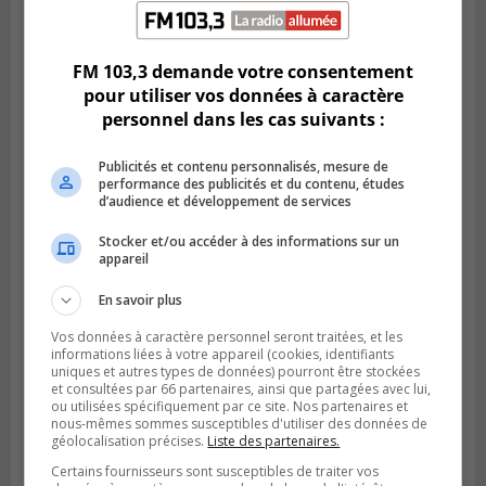
Publié le 3 août 2026 à 14h47
Le Livre bleu rassemble 200 curieux à
Longueuil
FM 103,3 demande votre consentement
pour utiliser vos données à caractère
personnel dans les cas suivants :
Publicités et contenu personnalisés, mesure de
performance des publicités et du contenu, études
d’audience et développement de services
Stocker et/ou accéder à des informations sur un
appareil
En savoir plus
Vos données à caractère personnel seront traitées, et les
LA PRAIRIE
informations liées à votre appareil (cookies, identifiants
Publié le 3 août 2026 à 06h57
uniques et autres types de données) pourront être stockées
Sonia Ziadé est candidate pour le PLQ
et consultées par 66 partenaires, ainsi que partagées avec lui,
dans La Prairie
ou utilisées spécifiquement par ce site. Nos partenaires et
nous-mêmes sommes susceptibles d'utiliser des données de
géolocalisation précises.
Liste des partenaires.
Certains fournisseurs sont susceptibles de traiter vos