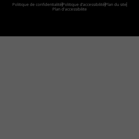
Politique de confidentialité
Politique d’accessibilité
Plan du site
Plan d'accessibilite
Comment installer notre vignette sur votre
appareil mobile
Vous avez envie d’écouter le FM 103,3 ou notre