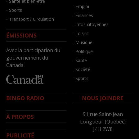
- Santé et bien-être
- Emploi
- Sports
- Finances
- Transport / Circulation
- Infos citoyennes
- Loisirs
ÉMISSIONS
- Musique
Avec la participation du
- Politique
gouvernement du
- Santé
Canada
- Société
- Sports
BINGO RADIO
NOUS JOINDRE
91,rue Saint-Jean
À PROPOS
Longueuil (Québec)
J4H 2W8
PUBLICITÉ