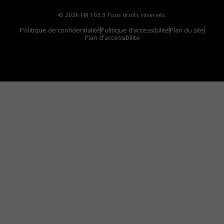
© 2026 FM 103,3 Tous droits réservés.
Politique de confidentialité
Politique d’accessibilité
Plan du site
Plan d'accessibilite
Comment installer notre vignette sur votre
appareil mobile