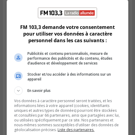
SAINT-CONSTANT
Publié le 4 août 2026 à 14h02
Saint-Constant signe une nouvelle
FM 103,3 demande votre consentement
convention pour le bien de la population
pour utiliser vos données à caractère
personnel dans les cas suivants :
Publicités et contenu personnalisés, mesure de
performance des publicités et du contenu, études
d’audience et développement de services
Stocker et/ou accéder à des informations sur un
appareil
En savoir plus
Vos données à caractère personnel seront traitées, et les
informations liées à votre appareil (cookies, identifiants
SAINT-LAMBERT
uniques et autres types de données) pourront être stockées
Publié le 4 août 2026 à 12h00
et consultées par 66 partenaires, ainsi que partagées avec lui,
Une conseillère de Saint-Lambert craint le
ou utilisées spécifiquement par ce site. Nos partenaires et
développement de MET
nous-mêmes sommes susceptibles d'utiliser des données de
géolocalisation précises.
Liste des partenaires.