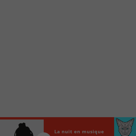
Voici la procédure ;)
À partir de votre téléphone, allez sur le site
internet de la Radio allumée au
www.fm1033.ca
Ensuite cliquez sur l’icône situé au bas de
votre écran
(celui qui représente un carré incluant une
flèche dirigé vers le haut)
Cliquez maintenant sur l’option Ajouter sur
l’écran d’accueil et vous verrez apparaître le
logo du FM 103,3
Faites Enregistrer en haut à droite.
Et voilà! Toutes les infos et l’écoute de votre radio
locale vous sont maintenant accessibles en un clic!
Audio
La nuit en musique
00:00
00:00