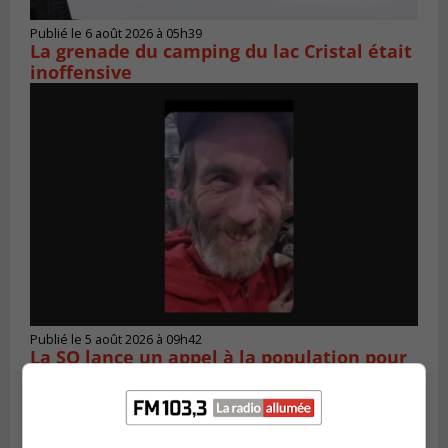
Publié le 6 août 2026 à 05h39
La grenade du camping du lac Cristal était
inoffensive
Publié le 5 août 2026 à 09h42
La SQ lance un appel à la population pour
retrouver un homme disparu