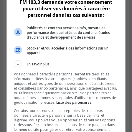
FM 103,3 demande votre consentement
pour utiliser vos données à caractère
personnel dans les cas suivants :
Publicités et contenu personnalisés, mesure de
performance des publicités et du contenu, études
d’audience et développement de services
Stocker et/ou accéder à des informations sur un
appareil
BOUCHERVILLE
Publié le 5 août 2026 à 06h54
En savoir plus
La SQ recense 18 décès pendant les
vacances de la construction
Vos données à caractère personnel seront traitées, et les
informations liées à votre appareil (cookies, identifiants
uniques et autres types de données) pourront être stockées
et consultées par 66 partenaires, ainsi que partagées avec lui,
ou utilisées spécifiquement par ce site. Nos partenaires et
nous-mêmes sommes susceptibles d'utiliser des données de
géolocalisation précises.
Liste des partenaires.
Certains fournisseurs sont susceptibles de traiter vos
données à caractère personnel sur la base de l'intérêt
légitime. Vous pouvez vous y opposer en gérant vos options
ci-dessous. Recherchez un lien en bas de cette page ou dans
le menu du site pour gérer ou retirer votre consentement