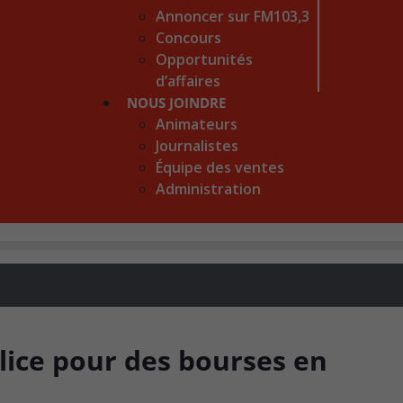
Annoncer sur FM103,3
Concours
Opportunités
d’affaires
NOUS JOINDRE
Animateurs
Journalistes
Équipe des ventes
Administration
 lice pour des bourses en