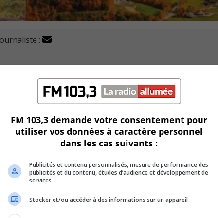
journaliste :
 présentement en lice pour les Bourses d’initiatives en
le développement des entreprises et des projets d’économie s
FM 103,3 demande votre consentement pour
utiliser vos données à caractère personnel
dans les cas suivants :
se allant jusqu’à 10 000 $ pour la réalisation de leur plan.
lic afin de déterminer les gagnants.
Publicités et contenu personnalisés, mesure de performance des
publicités et du contenu, études d’audience et développement de
services
 son favori.
Stocker et/ou accéder à des informations sur un appareil
u.