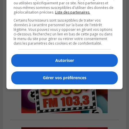
ou utilisées spécifiquement par ce site. Nos partenaires et
nous-mêmes sommes susceptibles d'utiliser des données de
SAINT-CATHERINE
géolocalisation précises.
Liste des partenaires.
Publié le 30 juillet 2026 à 07h58
Sainte-Catherine prolonge son aide
Certains fournisseurs sont susceptibles de traiter vos
financière au Complexe Le Partage
données à caractère personnel sur la base de l'intérêt
légitime. Vous pouvez vous y opposer en gérant vos options
ci-dessous. Recherchez un lien en bas de cette page ou dans
le menu du site pour gérer ou retirer votre consentement
dans les paramètres des cookies et de confidentialité.
Autoriser
Gérer vos préférences