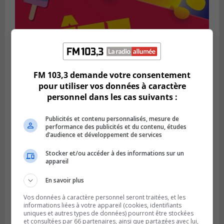
FM 103,3 demande votre consentement
SAINT-BRUNO-DE-MONTARVILLE
pour utiliser vos données à caractère
Publié le 2 août 2026 à 08h06
La Fête des parcs est de retour à Saint-
personnel dans les cas suivants :
Bruno
Publicités et contenu personnalisés, mesure de
performance des publicités et du contenu, études
d’audience et développement de services
Stocker et/ou accéder à des informations sur un
appareil
En savoir plus
Vos données à caractère personnel seront traitées, et les
informations liées à votre appareil (cookies, identifiants
uniques et autres types de données) pourront être stockées
et consultées par 66 partenaires, ainsi que partagées avec lui,