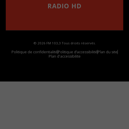
RADIO HD
••••••••••••••••••
Comment synthoniser la fréquence HD dans
votre voiture
© 2026 FM 103,3 Tous droits réservés.
Politique de confidentialité
Politique d’accessibilité
Plan du site
Plan d'accessibilite