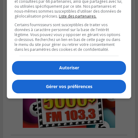
et consultées par 66 partenaires, ainsi que partagées avec lui,
ou utilisées spécifiquement par ce site. Nos partenaires et
nous-mêmes sommes susceptibles d'utiliser des données de
géolocalisation précises.
Liste des partenaires.
BOUCHERVILLE
Publié le 27 juillet 2026 à 19h58
Certains fournisseurs sont susceptibles de traiter vos
Metro prend les moyens pour protéger son
données à caractère personnel sur la base de l'intérêt
personnel cadre
légitime. Vous pouvez vous y opposer en gérant vos options
ci-dessous. Recherchez un lien en bas de cette page ou dans
le menu du site pour gérer ou retirer votre consentement
dans les paramètres des cookies et de confidentialité.
Autoriser
Gérer vos préférences