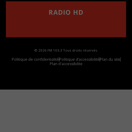
RADIO HD
••••••••••••••••••
Comment synthoniser la fréquence HD dans
votre voiture
© 2026 FM 103,3 Tous droits réservés.
Politique de confidentialité
Politique d’accessibilité
Plan du site
Plan d'accessibilite