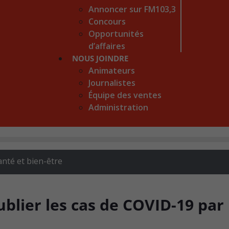
Annoncer sur FM103,3
Concours
Opportunités
d’affaires
NOUS JOINDRE
Animateurs
Journalistes
Équipe des ventes
Administration
anté et bien-être
blier les cas de COVID-19 par