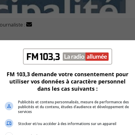
journaliste :
ésormais de publier les statistiques de cas de COVID-19 
rce que la pandémie force l’organisme à revoir ses méthodes 
 ses équipes.
FM 103,3 demande votre consentement pour
utiliser vos données à caractère personnel
dans les cas suivants :
ueuil comptait 961 cas de coronavirus, dont 557 pour la vil
Publicités et contenu personnalisés, mesure de performance des
publicités et du contenu, études d’audience et développement de
tées à Saint-Lambert, 81 à Boucherville et 28 à Saint-Bruno-de
services
Stocker et/ou accéder à des informations sur un appareil
sonnes hospitalisées, 28 en soins intensifs et 44 patients 