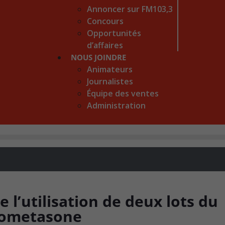
Annoncer sur FM103,3
Concours
Opportunités
d’affaires
NOUS JOINDRE
Animateurs
Journalistes
Équipe des ventes
Administration
l’utilisation de deux lots du
Mometasone