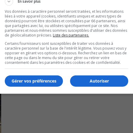
En savoir plus
 un problème de santé ou encore les femmes enceintes.
Vos données à caractère personnel seront traitées, et les informations
liées à votre appareil (cookies, identifiants uniques et autres types de
données) pourront être stockées et consultées par 66 partenaires, ainsi
uleur ou une pression au niveau du visage, et ce, après avo
que partagées avec lui, ou utilisées spécifiquement par ce site. Nos
ulter un médecin, explique Santé Canada.
partenaires et nous-mêmes sommes susceptibles d'utiliser des données
de géolocalisation précises.
Liste des partenaires.
édicament pourrait être temporairement limité.
Certains fournisseurs sont susceptibles de traiter vos données à
caractère personnel sur la base de l'intérêt légitime. Vous pouvez vous y
opposer en gérant vos options ci-dessous. Recherchez un lien en bas de
cette page ou dans le menu du site pour gérer ou retirer votre
consentement dans les paramètres des cookies et de confidentialité.
Gérer vos préférences
Autoriser