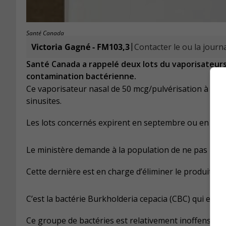
Santé Canada
|
Victoria Gagné - FM103,3
Contacter le ou la journa
Santé Canada a rappelé deux lots du vaporisateur
contamination bactérienne.
Ce vaporisateur nasal de 50 mcg/pulvérisation à dose
sinusites.
Les lots concernés expirent en septembre ou en oct
Le ministère demande à la population de ne pas utilis
Cette dernière est en charge d’éliminer le produit de 
C’est la bactérie Burkholderia cepacia (CBC) qui est 
Ce groupe de bactéries est relativement inoffensif 