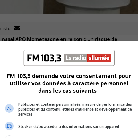
liste :
s nasal APO Mometasone en raison d’un risque de
 mesurée est prescrit pour soulager les allergies ou des
obre 2025 et portent les noms TX5343 et TZ2586.
FM 103,3 demande votre consentement pour
utiliser vos données à caractère personnel
dans les cas suivants :
er le produit et de le retourner à une pharmacie locale.
façon sécuritaire.
Publicités et contenu personnalisés, mesure de performance des
publicités et du contenu, études d’audience et développement de
services
en cause dans ce rappel.
Stocker et/ou accéder à des informations sur un appareil
pour les personnes en bonne santé.