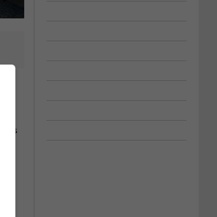
es
edi
 dans