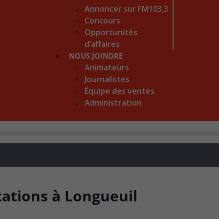
Annoncer sur FM103,3
Concours
Opportunités
d’affaires
NOUS JOINDRE
Animateurs
Journalistes
Équipe des ventes
Administration
tations à Longueuil