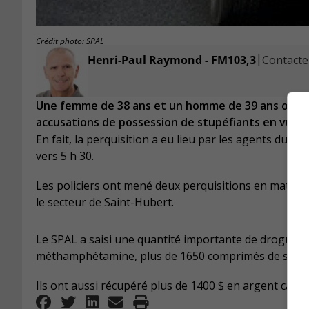
Crédit photo: SPAL
|
Henri-Paul Raymond - FM103,3
Contacter
Une femme de 38 ans et un homme de 39 ans ont ét
accusations de possession de stupéfiants en vue d
En fait, la perquisition a eu lieu par les agents du S
vers 5 h 30.
Les policiers ont mené deux perquisitions en matière
le secteur de Saint-Hubert.
Le SPAL a saisi une quantité importante de drogues, i
méthamphétamine, plus de 1650 comprimés de speed, 
Ils ont aussi récupéré plus de 1400 $ en argent canad