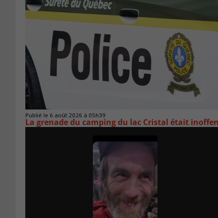
Publié le 6 août 2026 à 05h39
La grenade du camping du lac Cristal était inoffe