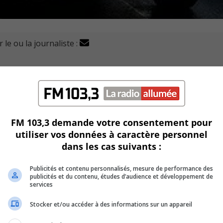
 le ou la journaliste :
é arrêtés mercredi à Longueuil et devront faire face à d
e trafic.
ervice de police de l’agglomération de Longueuil (SPAL) mercr
FM 103,3 demande votre consentement pour
utiliser vos données à caractère personnel
 de stupéfiants sur le chemin de Chambly et la rue Robillard
dans les cas suivants :
Publicités et contenu personnalisés, mesure de performance des
ncluant plus de 90 g de cocaïne, plus de 50 g de
publicités et du contenu, études d’audience et développement de
plus de 1280 g de cannabis et autres substances.
services
Stocker et/ou accéder à des informations sur un appareil
ien, trois pistolets à air comprimé et un bâton télescopique.