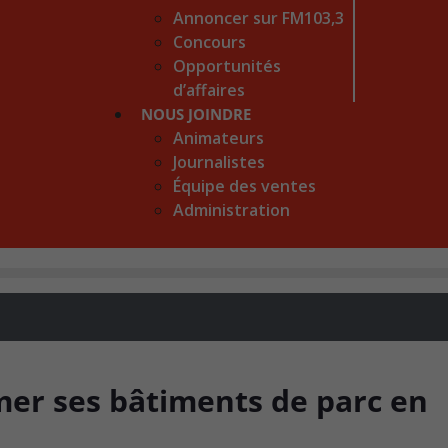
Annoncer sur FM103,3
Concours
Opportunités
d’affaires
NOUS JOINDRE
Animateurs
Journalistes
Équipe des ventes
Administration
rmer ses bâtiments de parc en