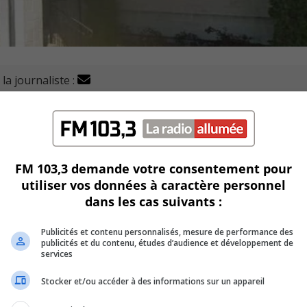
la journaliste :
ojets pour des œuvres d’art urbain dans les parcs de la vil
 amateurs de concevoir un nouveau circuit de fresque et de 
FM 103,3 demande votre consentement pour
utiliser vos données à caractère personnel
ph-Vérroneau sur un mur extérieur de 30 mètres carrés.
dans les cas suivants :
Publicités et contenu personnalisés, mesure de performance des
publicités et du contenu, études d’audience et développement de
espaces publics, d’enrichir visuellement les parcs et d’offrir u
services
rgents.
Stocker et/ou accéder à des informations sur un appareil