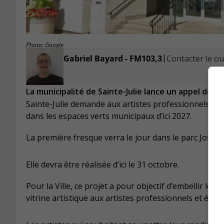
Photo: Google
|
Gabriel Bayard - FM103,3
Contacter le ou 
La municipalité de Sainte-Julie lance un appel de pr
Sainte-Julie demande aux artistes professionnels et
dans les espaces verts municipaux d’ici 2027.
La première fresque verra le jour dans le parc Jose
Elle devra être réalisée d’ici le 31 octobre.
Pour la Ville, ce projet a pour objectif d’embellir les 
vitrine artistique aux artistes professionnels et éme