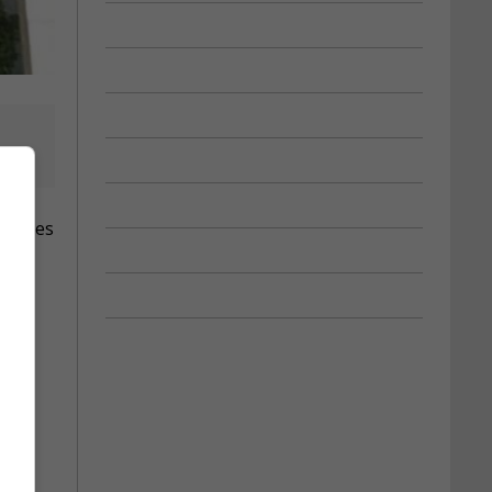
le.
murales
ne