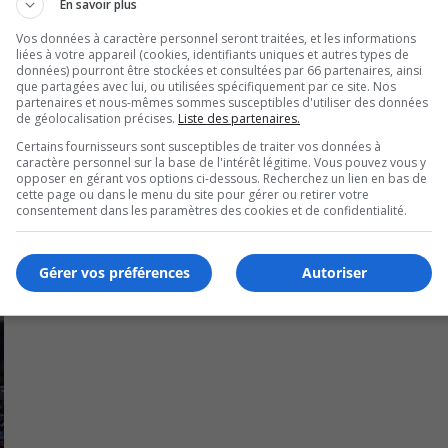
re ont jusqu’au 31 août 2025.
En savoir plus
Vos données à caractère personnel seront traitées, et les informations
10 images et un visuel pour la première œuvre murale.
liées à votre appareil (cookies, identifiants uniques et autres types de
données) pourront être stockées et consultées par 66 partenaires, ainsi
que partagées avec lui, ou utilisées spécifiquement par ce site. Nos
partenaires et nous-mêmes sommes susceptibles d'utiliser des données
de géolocalisation précises.
Liste des partenaires.
Certains fournisseurs sont susceptibles de traiter vos données à
caractère personnel sur la base de l'intérêt légitime. Vous pouvez vous y
opposer en gérant vos options ci-dessous. Recherchez un lien en bas de
cette page ou dans le menu du site pour gérer ou retirer votre
consentement dans les paramètres des cookies et de confidentialité.
Gérer vos préférences
Autoriser