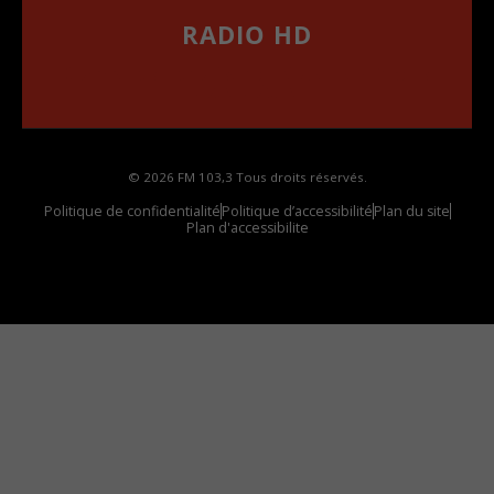
RADIO HD
••••••••••••••••••
Comment synthoniser la fréquence HD dans
votre voiture
© 2026 FM 103,3 Tous droits réservés.
Politique de confidentialité
Politique d’accessibilité
Plan du site
Plan d'accessibilite