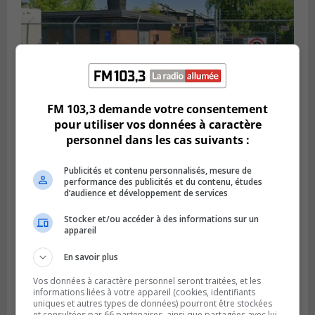
FM 103,3 demande votre consentement
SAINT-HUBERT
pour utiliser vos données à caractère
Publié le 6 août 2026 à 09h39
personnel dans les cas suivants :
Longueuil injecte 1,5 M$ pour moderniser
deux stations de pompage
Publicités et contenu personnalisés, mesure de
performance des publicités et du contenu, études
d’audience et développement de services
Stocker et/ou accéder à des informations sur un
appareil
En savoir plus
Vos données à caractère personnel seront traitées, et les
informations liées à votre appareil (cookies, identifiants
uniques et autres types de données) pourront être stockées
et consultées par 66 partenaires, ainsi que partagées avec lui,