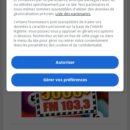
ou utilisées spécifiquement par ce site. Nos partenaires et
nous-mêmes sommes susceptibles d'utiliser des données de
LA PRAIRIE
géolocalisation précises.
Liste des partenaires.
Publié le 5 août 2026 à 11h59
La Prairie loue des espaces de glace
Certains fournisseurs sont susceptibles de traiter vos
données à caractère personnel sur la base de l'intérêt
jusqu’en avril 2027
légitime. Vous pouvez vous y opposer en gérant vos options
ci-dessous. Recherchez un lien en bas de cette page ou dans
le menu du site pour gérer ou retirer votre consentement
dans les paramètres des cookies et de confidentialité.
Autoriser
Gérer vos préférences