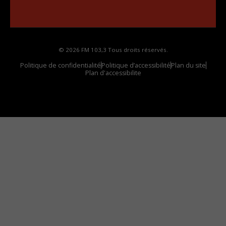
Comment synthoniser la fréquence HD dans
votre voiture
© 2026 FM 103,3 Tous droits réservés.
Politique de confidentialité
Politique d’accessibilité
Plan du site
Plan d'accessibilite