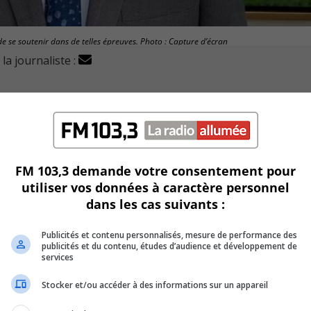
 de se soutenir dans de telles épreuves. Photo : Capture d’écran
la journaliste :
cours : Crise humanitaire en Ukraine mis sur pieds par la Cr
lidarité au peuple ukrainien.
FM 103,3 demande votre consentement pour
utiliser vos données à caractère personnel
dans les cas suivants :
roix-Rouge de mener des initiatives de préparation et des
Publicités et contenu personnalisés, mesure de performance des
publicités et du contenu, études d’audience et développement de
s collectivités éprouvées dans leur rétablissement à long t
services
Stocker et/ou accéder à des informations sur un appareil
nière en Ukraine bouleversent le maire, Mario Lemay.