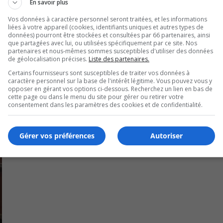
En savoir plus
dans de telles situations.
Vos données à caractère personnel seront traitées, et les informations
liées à votre appareil (cookies, identifiants uniques et autres types de
U
00:00
données) pourront être stockées et consultées par 66 partenaires, ainsi
U
que partagées avec lui, ou utilisées spécifiquement par ce site. Nos
partenaires et nous-mêmes sommes susceptibles d'utiliser des données
Ar
de géolocalisation précises.
Liste des partenaires.
ke
Certains fournisseurs sont susceptibles de traiter vos données à
to
caractère personnel sur la base de l'intérêt légitime. Vous pouvez vous y
in
opposer en gérant vos options ci-dessous. Recherchez un lien en bas de
cette page ou dans le menu du site pour gérer ou retirer votre
or
consentement dans les paramètres des cookies et de confidentialité.
de
vo
Gérer vos préférences
Autoriser