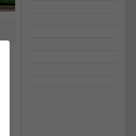
oix-
erme.