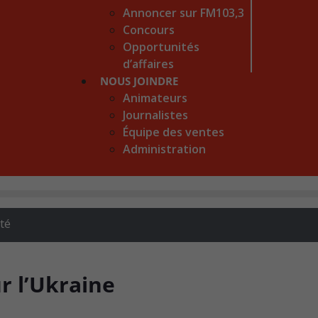
Annoncer sur FM103,3
Concours
Opportunités
d’affaires
NOUS JOINDRE
Animateurs
Journalistes
Équipe des ventes
Administration
té
ur l’Ukraine