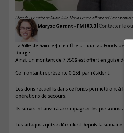
Légende : Le maire de Sainte-Julie, Mario Lemay, affirme qu’il est essentiel
|
Maryse Garant - FM103,3
Contacter le ou 
La Ville de Sainte-Julie offre un don au Fonds de se
Rouge.
Ainsi, un montant de 7 750$ est offert en guise de so
Ce montant représente 0,25$ par résident.
Les dons recueillis dans ce fonds permettront à la C
opérations de secours.
Ils serviront aussi à accompagner les personnes et le
Les attaques qui se déroulent depuis la semaine der