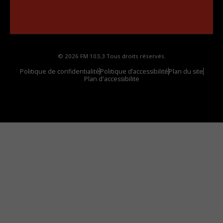
••••••••••••••••••
Comment synthoniser la fréquence HD dans
votre voiture
© 2026 FM 103,3 Tous droits réservés.
Politique de confidentialité
Politique d’accessibilité
Plan du site
Plan d'accessibilite