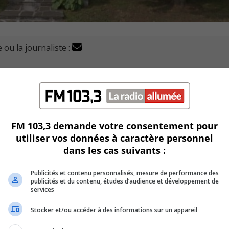
 ou la journaliste :
refus de démolition du 500, boulevard Saint-Joseph.
omité de démolition qui avait statué sur cette question le 30
FM 103,3 demande votre consentement pour
e décembre.
utiliser vos données à caractère personnel
dans les cas suivants :
mmobilière Fontaine veut démolir cette maison unifamilial
 au cœur du Vieux-Village à Sainte-Julie.
Publicités et contenu personnalisés, mesure de performance des
publicités et du contenu, études d’audience et développement de
lan d’implantation et d’intégration architecturale relatif au p
services
cipal et que les requérants le contestent en justice.
Stocker et/ou accéder à des informations sur un appareil