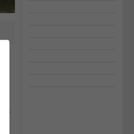
e en
rojet