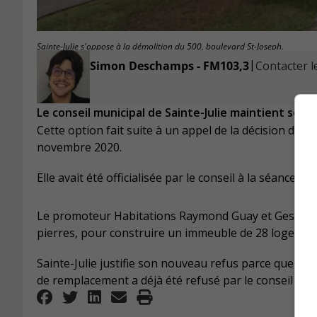
Sainte-Julie s'oppose à la démolition du 500, boulevard St-Joseph.
|
Simon Deschamps - FM103,3
Contacter le
Le conseil municipal de Sainte-Julie maintient son 
Cette option fait suite à un appel de la décision du c
novembre 2020.
Elle avait été officialisée par le conseil à la séance d
Le promoteur Habitations Raymond Guay et Gestion i
pierres, pour construire un immeuble de 28 logements
Sainte-Julie justifie son nouveau refus parce que le p
de remplacement a déjà été refusé par le conseil muni