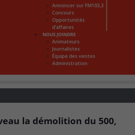
Annoncer sur FM103,3
Concours
Opportunités
d’affaires
NOUS JOINDRE
Animateurs
Journalistes
Équipe des ventes
Administration
veau la démolition du 500,