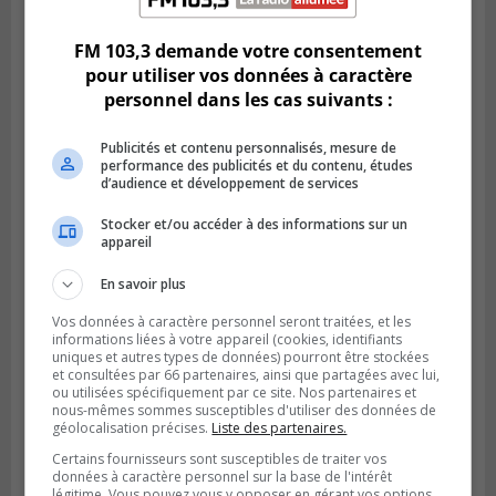
Des jeunes ciblent la Montérégie pour
le Défi écrou de roue
FM 103,3 demande votre consentement
pour utiliser vos données à caractère
personnel dans les cas suivants :
Publicités et contenu personnalisés, mesure de
performance des publicités et du contenu, études
d’audience et développement de services
Stocker et/ou accéder à des informations sur un
appareil
En savoir plus
Publié le 6 août 2026 à 05h39
Vos données à caractère personnel seront traitées, et les
La grenade du camping du lac Cristal était
informations liées à votre appareil (cookies, identifiants
uniques et autres types de données) pourront être stockées
inoffensive
et consultées par 66 partenaires, ainsi que partagées avec lui,
ou utilisées spécifiquement par ce site. Nos partenaires et
nous-mêmes sommes susceptibles d'utiliser des données de
géolocalisation précises.
Liste des partenaires.
Certains fournisseurs sont susceptibles de traiter vos
données à caractère personnel sur la base de l'intérêt
légitime. Vous pouvez vous y opposer en gérant vos options