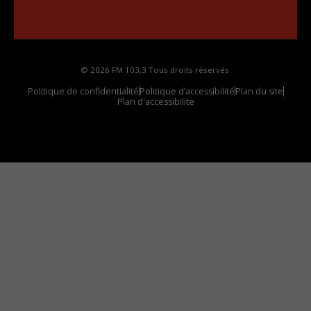
Comment synthoniser la fréquence HD dans
votre voiture
© 2026 FM 103,3 Tous droits réservés.
Politique de confidentialité
Politique d’accessibilité
Plan du site
Plan d'accessibilite