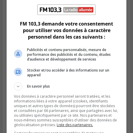
LONGUEUIL
Publié le 6 août 2026 à 05h11
Une poussée tardive propulse les Ducs
vers la victoire à Laval
FM 103,3 demande votre consentement
pour utiliser vos données à caractère
personnel dans les cas suivants :
Publicités et contenu personnalisés, mesure de
performance des publicités et du contenu, études
d’audience et développement de services
Stocker et/ou accéder à des informations sur un
appareil
En savoir plus
Vos données à caractère personnel seront traitées, et les
informations liées à votre appareil (cookies, identifiants
LONGUEUIL
uniques et autres types de données) pourront être stockées
Publié le 5 août 2026 à 08h38
Les Ducs s’inclinent 4‑3 face à ABC 16U
et consultées par 66 partenaires, ainsi que partagées avec lui,
ou utilisées spécifiquement par ce site. Nos partenaires et
dans un match serré à Longueuil
nous-mêmes sommes susceptibles d'utiliser des données de
géolocalisation précises.
Liste des partenaires.