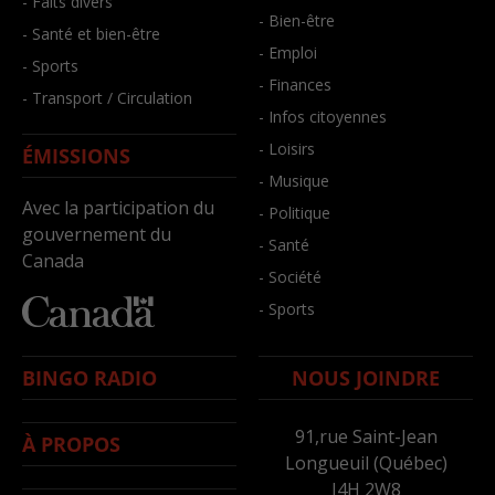
- Faits divers
- Bien-être
- Santé et bien-être
- Emploi
- Sports
- Finances
- Transport / Circulation
- Infos citoyennes
- Loisirs
ÉMISSIONS
- Musique
Avec la participation du
- Politique
gouvernement du
- Santé
Canada
- Société
- Sports
BINGO RADIO
NOUS JOINDRE
91,rue Saint-Jean
À PROPOS
Longueuil (Québec)
J4H 2W8