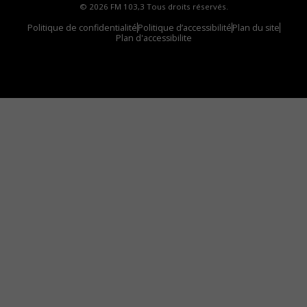
© 2026 FM 103,3 Tous droits réservés.
Politique de confidentialité
Politique d’accessibilité
Plan du site
Plan d'accessibilite
Comment installer notre vignette sur votre
appareil mobile