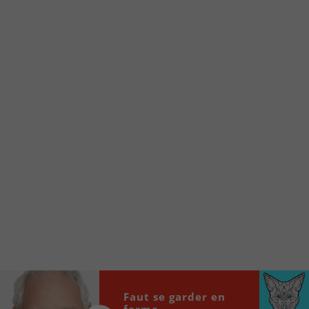
Voici la procédure ;)
À partir de votre téléphone, allez sur le site
internet de la Radio allumée au
www.fm1033.ca
Ensuite cliquez sur l’icône situé au bas de
votre écran
(celui qui représente un carré incluant une
flèche dirigé vers le haut)
Cliquez maintenant sur l’option Ajouter sur
l’écran d’accueil et vous verrez apparaître le
logo du FM 103,3
Faites Enregistrer en haut à droite.
Et voilà! Toutes les infos et l’écoute de votre radio
locale vous sont maintenant accessibles en un clic!
Audio
Faut se garder en
00:00
00:00