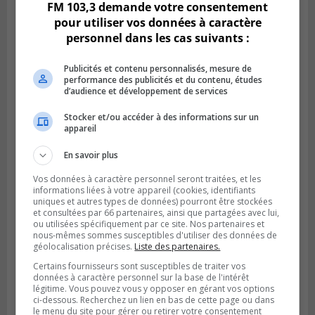
FM 103,3 demande votre consentement
pour utiliser vos données à caractère
personnel dans les cas suivants :
Publicités et contenu personnalisés, mesure de
performance des publicités et du contenu, études
d’audience et développement de services
Stocker et/ou accéder à des informations sur un
appareil
SAINT-HUBERT
Publié le 6 août 2026 à 09h39
En savoir plus
Longueuil injecte 1,5 M$ pour moderniser
deux stations de pompage
Vos données à caractère personnel seront traitées, et les
informations liées à votre appareil (cookies, identifiants
uniques et autres types de données) pourront être stockées
et consultées par 66 partenaires, ainsi que partagées avec lui,
ou utilisées spécifiquement par ce site. Nos partenaires et
nous-mêmes sommes susceptibles d'utiliser des données de
géolocalisation précises.
Liste des partenaires.
Certains fournisseurs sont susceptibles de traiter vos
données à caractère personnel sur la base de l'intérêt
légitime. Vous pouvez vous y opposer en gérant vos options
ci-dessous. Recherchez un lien en bas de cette page ou dans
le menu du site pour gérer ou retirer votre consentement