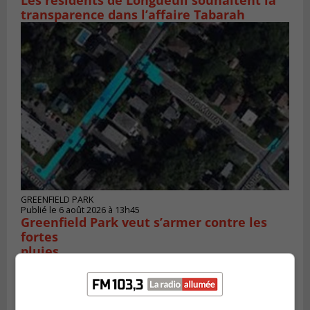
Les résidents de Longueuil souhaitent la
transparence dans l’affaire Tabarah
GREENFIELD PARK
Publié le 6 août 2026 à 13h45
Greenfield Park veut s’armer contre les
fortes
pluies