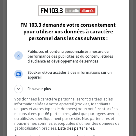
Publié le 6 juillet 2026 à 11h18
Climat Québec dévoile deux candidats
FM 103,3 demande votre consentement
pour l’Agglomération
pour utiliser vos données à caractère
personnel dans les cas suivants :
Publicités et contenu personnalisés, mesure de
performance des publicités et du contenu, études
d’audience et développement de services
Stocker et/ou accéder à des informations sur un
appareil
En savoir plus
Vos données à caractère personnel seront traitées, et les
informations liées à votre appareil (cookies, identifiants
uniques et autres types de données) pourront être stockées
Publié le 6 juillet 2026 à 09h33
et consultées par 66 partenaires, ainsi que partagées avec lui,
Longueuil conclue un contrat pour
ou utilisées spécifiquement par ce site. Nos partenaires et
valoriser des cendres d’incinération
nous-mêmes sommes susceptibles d'utiliser des données de
géolocalisation précises.
Liste des partenaires.