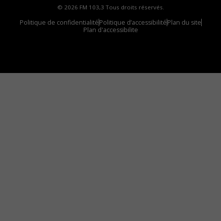
© 2026 FM 103,3 Tous droits réservés.
Politique de confidentialité
Politique d’accessibilité
Plan du site
Plan d'accessibilite
Comment installer notre vignette sur votre
appareil mobile