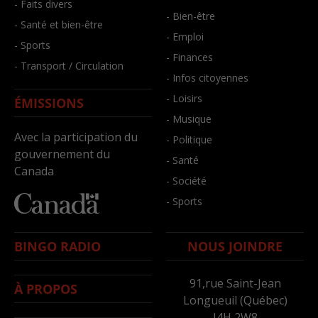
- Faits divers
- Bien-être
- Santé et bien-être
- Emploi
- Sports
- Finances
- Transport / Circulation
- Infos citoyennes
- Loisirs
ÉMISSIONS
- Musique
Avec la participation du
- Politique
gouvernement du
- Santé
Canada
- Société
- Sports
BINGO RADIO
NOUS JOINDRE
91,rue Saint-Jean
À PROPOS
Longueuil (Québec)
J4H 2W8