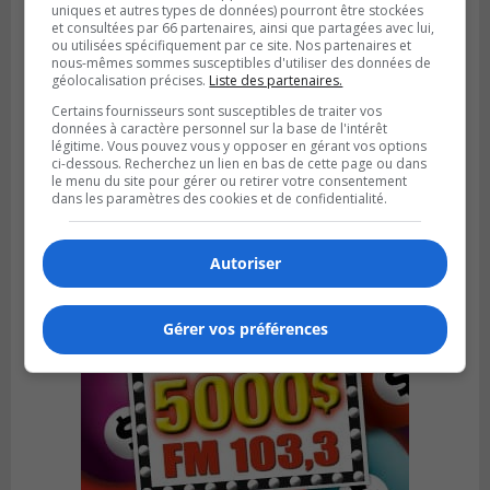
uniques et autres types de données) pourront être stockées
et consultées par 66 partenaires, ainsi que partagées avec lui,
ou utilisées spécifiquement par ce site. Nos partenaires et
nous-mêmes sommes susceptibles d'utiliser des données de
géolocalisation précises.
Liste des partenaires.
VIEUX-LONGUEUIL
Certains fournisseurs sont susceptibles de traiter vos
Publié le 31 juillet 2026 à 14h20
données à caractère personnel sur la base de l'intérêt
Le RTL dévoile sa nouvelle flotte de
légitime. Vous pouvez vous y opposer en gérant vos options
transport adapté
ci-dessous. Recherchez un lien en bas de cette page ou dans
le menu du site pour gérer ou retirer votre consentement
dans les paramètres des cookies et de confidentialité.
Autoriser
Gérer vos préférences