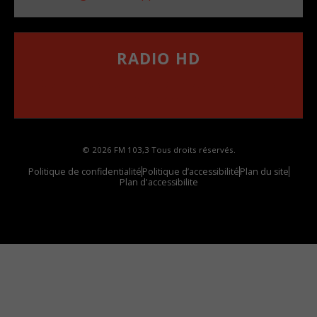
RADIO HD
••••••••••••••••••
Comment synthoniser la fréquence HD dans
votre voiture
© 2026 FM 103,3 Tous droits réservés.
Politique de confidentialité
Politique d’accessibilité
Plan du site
Plan d'accessibilite