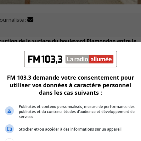
journaliste :
truction de la surface du boulevard Plamondon entre le
s le lundi 22 juillet.
ens du côté du terre-plein où il n’y aura pas de travaux.
FM 103,3 demande votre consentement pour
nts directement touchés par les travaux, sauf en cas de mesu
utiliser vos données à caractère personnel
dans les cas suivants :
hase afin d’entraîner le moins d’inconvénients possible aux
Publicités et contenu personnalisés, mesure de performance des
publicités et du contenu, études d’audience et développement de
services
nsport de Longueuil (RTL) de la ligne 13 n’effectueront pas d
Stocker et/ou accéder à des informations sur un appareil