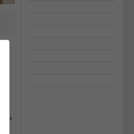
re
’arrêt