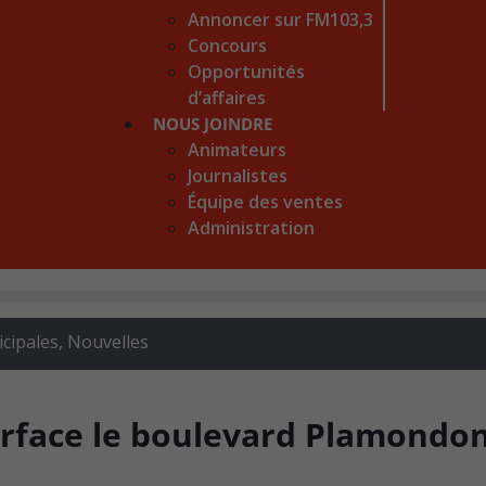
Annoncer sur FM103,3
Concours
Opportunités
d’affaires
NOUS JOINDRE
Animateurs
Journalistes
Équipe des ventes
Administration
icipales
,
Nouvelles
urface le boulevard Plamondo