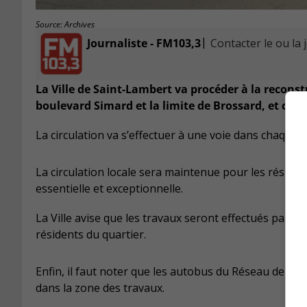
Source: Archives
|
Journaliste - FM103,3
Contacter le ou la 
La Ville de Saint-Lambert va procéder à la recons
boulevard Simard et la limite de Brossard, et ce, dè
La circulation va s’effectuer à une voie dans chaque s
La circulation locale sera maintenue pour les réside
essentielle et exceptionnelle.
La Ville avise que les travaux seront effectués par p
résidents du quartier.
Enfin, il faut noter que les autobus du Réseau de tra
dans la zone des travaux.