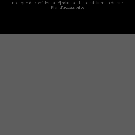
Politique de confidentialité
Politique d’accessibilité
Plan du site
Plan d'accessibilite
Comment installer notre vignette sur votre
appareil mobile
Vous avez envie d’écouter le FM 103,3 ou notre