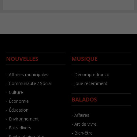
NOUVELLES
MUSIQUE
- Affaires municipales
- Décompte franco
- Communauté / Social
- Joué récemment
- Culture
BALADOS
- Économie
- Éducation
- Affaires
- Environnement
- Art de vivre
- Faits divers
- Bien-être
- Santé et bien-être