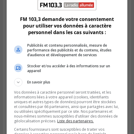
Publié le 31 juillet 2026 à 14h20
Le RTL dévoile sa nouvelle flotte de
transport adapté
FM 103,3 demande votre consentement
pour utiliser vos données à caractère
personnel dans les cas suivants :
Publicités et contenu personnalisés, mesure de
performance des publicités et du contenu, études
d’audience et développement de services
Stocker et/ou accéder à des informations sur un
appareil
En savoir plus
Vos données à caractère personnel seront traitées, et les
BROSSARD
informations liées à votre appareil (cookies, identifiants
Publié le 31 juillet 2026 à 12h00
Le transport à la demande du RTL prend
uniques et autres types de données) pourront être stockées
et consultées par 66 partenaires, ainsi que partagées avec lui,
de l’expansion à Brossard
ou utilisées spécifiquement par ce site. Nos partenaires et
nous-mêmes sommes susceptibles d'utiliser des données de
géolocalisation précises.
Liste des partenaires.
Certains fournisseurs sont susceptibles de traiter vos