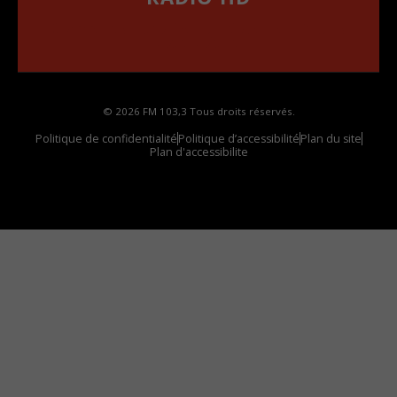
••••••••••••••••••
Comment synthoniser la fréquence HD dans
votre voiture
© 2026 FM 103,3 Tous droits réservés.
Politique de confidentialité
Politique d’accessibilité
Plan du site
Plan d'accessibilite