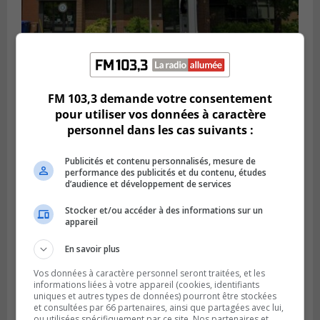
FM 103,3 demande votre consentement
SAINT-CONSTANT
Publié le 4 août 2026 à 14h02
pour utiliser vos données à caractère
Saint-Constant signe une nouvelle
personnel dans les cas suivants :
convention pour le bien de la population
Publicités et contenu personnalisés, mesure de
performance des publicités et du contenu, études
d’audience et développement de services
Stocker et/ou accéder à des informations sur un
appareil
En savoir plus
Vos données à caractère personnel seront traitées, et les
informations liées à votre appareil (cookies, identifiants
uniques et autres types de données) pourront être stockées
et consultées par 66 partenaires, ainsi que partagées avec lui,
ou utilisées spécifiquement par ce site. Nos partenaires et