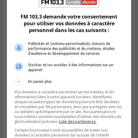
Saint-Constant signe une nouvelle
convention pour le bien de la population
FM 103,3 demande votre consentement
pour utiliser vos données à caractère
personnel dans les cas suivants :
Publicités et contenu personnalisés, mesure de
performance des publicités et du contenu, études
d’audience et développement de services
Stocker et/ou accéder à des informations sur un
appareil
En savoir plus
SAINT-LAMBERT
Vos données à caractère personnel seront traitées, et les
Publié le 4 août 2026 à 12h00
informations liées à votre appareil (cookies, identifiants
Une conseillère de Saint-Lambert craint le
uniques et autres types de données) pourront être stockées
développement de MET
et consultées par 66 partenaires, ainsi que partagées avec lui,
ou utilisées spécifiquement par ce site. Nos partenaires et
nous-mêmes sommes susceptibles d'utiliser des données de
géolocalisation précises.
Liste des partenaires.
Certains fournisseurs sont susceptibles de traiter vos
données à caractère personnel sur la base de l'intérêt