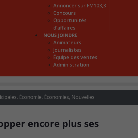
Annoncer sur FM103,3
Concours
Opportunités
d’affaires
NOUS JOINDRE
Animateurs
Journalistes
Équipe des ventes
Administration
icipales
,
Économie
,
Économies
,
Nouvelles
opper encore plus ses