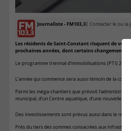
|
Journaliste - FM103,3
Contacter le ou la 
Les résidents de Saint-Constant risquent de voir l
prochaines années, dont certains changements ser
Le programme triennal d’immobilisations (PTI) 2020-
L’année qui commence sera aussi témoin de la continu
Parmi les méga-chantiers que prévoit l’administration
municipal, d’un Centre aquatique, d’une nouvelle Bib
Des investissements sont prévus aussi dans le réseau
Près du tiers des sommes consacrées aux infrastructu