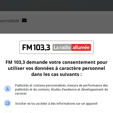
journaliste :
e portrait de leurs infrastructures changer au cours des
ont visibles dès cette année.
2021-2022 prévoit une injection de plus de 48 M$ cette anné
FM 103,3 demande votre consentement pour
utiliser vos données à caractère personnel
ité de projets amorcés l’an dernier.
dans les cas suivants :
 municipale de Saint-Constant, il y a la construction d’un C
liothèque et de locaux pour le SPA2.
Publicités et contenu personnalisés, mesure de performance des
publicités et du contenu, études d’audience et développement de
services
 routier et dans les parcs et espaces verts.
Stocker et/ou accéder à des informations sur un appareil
res vont aller dans le réseau routier (17 M$ dont 2,9 M $ e