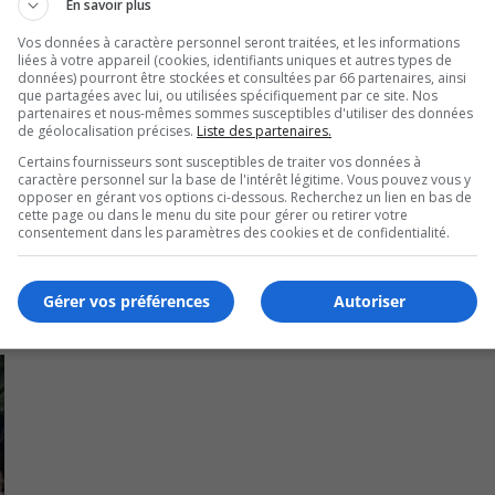
En savoir plus
Vos données à caractère personnel seront traitées, et les informations
 en subvention), 6,2 M $ pour le nouveau Centre municipal (
liées à votre appareil (cookies, identifiants uniques et autres types de
données) pourront être stockées et consultées par 66 partenaires, ainsi
que.
que partagées avec lui, ou utilisées spécifiquement par ce site. Nos
partenaires et nous-mêmes sommes susceptibles d'utiliser des données
 $ d’investissements.
de géolocalisation précises.
Liste des partenaires.
Certains fournisseurs sont susceptibles de traiter vos données à
caractère personnel sur la base de l'intérêt légitime. Vous pouvez vous y
opposer en gérant vos options ci-dessous. Recherchez un lien en bas de
cette page ou dans le menu du site pour gérer ou retirer votre
consentement dans les paramètres des cookies et de confidentialité.
Gérer vos préférences
Autoriser